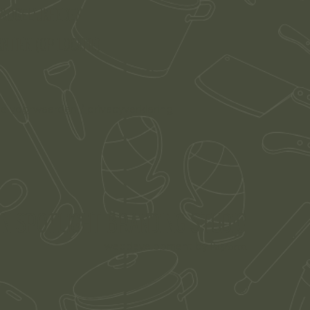
 MOGELIJKHEDEN
ntien (op locatie)
T
e voorwaarden
/
privacyverklaring
gn Spotlight Branding Studio
webdevelopment by
Pas
f
orm