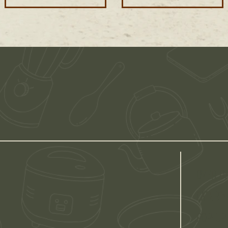
OVER O
CATERIN
POP-UP