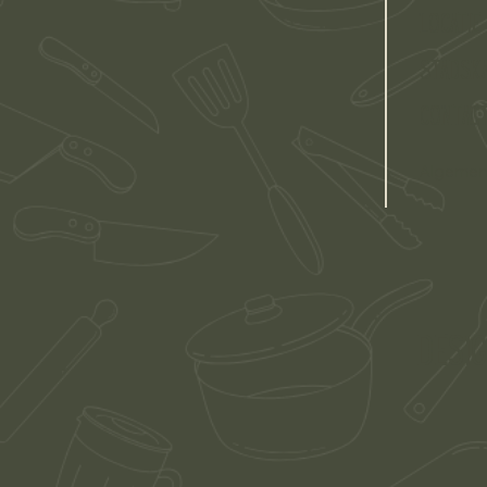
LOCATIE
stadska
CONTAC
Algemen
Desi