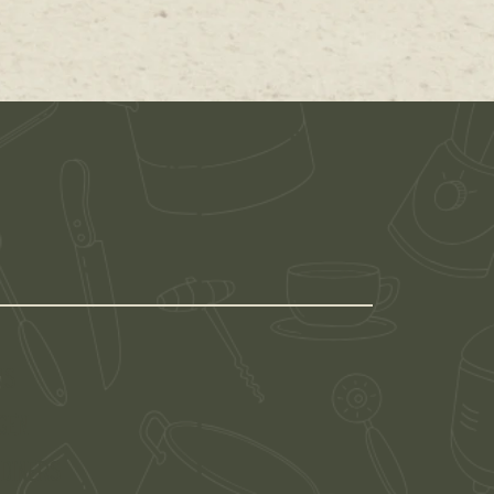
NS
GEN
 DINERS