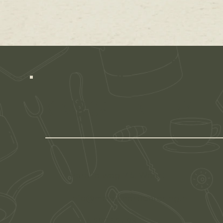
Klaar om te tafelen?
Parallelweg 145, Weert
info@messcherpcatering.nl
+ 31 6 290 527 98