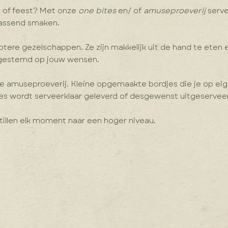
l of feest? Met onze
one bites
en/ of
amuseproeverij
serve
rassend smaken.
grotere gezelschappen. Ze zijn makkelijk uit de hand te eten 
afgestemd op jouw wensen.
 de amuseproeverij. Kleine opgemaakte bordjes die je op ei
les wordt serveerklaar geleverd of desgewenst uitgeservee
 tillen elk moment naar een hoger niveau.