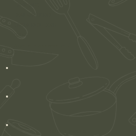
POP-UP DINERS
LOCATIE MOGELIJKHEDEN
stadskantien (op locatie)
CONTACT
Algemene voorwaarden
/
privacyverklaring
Design Spotlight Branding Studio