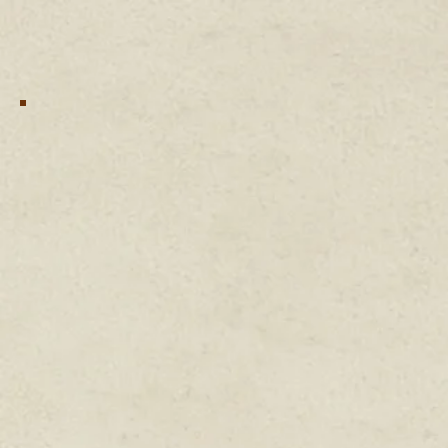
OVER ONS
CATERINGEN
POP-UP DINERS
LOCATIE MOGELIJKHEDEN
stadskantien (op locatie)
CONTACT